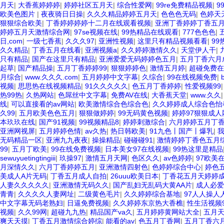
月天
|
大香蕉婷婷婷
|
婷婷社区五月天
|
综合性爱网
|
99re免费精品视频
|
9
欧美色图片
|
夜夜骑日日操
|
久久久精品婷婷五月天
|
色色色无码
|
色婷天
狠狠综合欧美
|
丁香婷婷婷婷十二月在线观看视频
|
亚洲丁香婷婷丁香五
婷婷五月天激情综合网
|
97se视频在线
|
99热精品在线观看
|
777色色色
|
日,com
|
一级七香蕉
|
久久久97
|
亚洲性视频
|
这里只有精品视频看看
|
99
久久精品
|
丁香五月在线看
|
亚洲视频a
|
久久婷婷激情久久
|
天堂伊人干
|
只有精品
|
国产在这里只有精品
|
亚洲爱爱无码婷婷色五月
|
五月丁香六月
起草
|
国产精品操
|
五月丁香婷婷99
|
狠狠婷婷色
|
激情五月婷
|
超碰免费在
月综合
|
www.久久久.com
|
五月婷婷中文字幕
|
久综合
|
99在线视频免费
|
视频
|
思思热在线视频精品
|
91久久久久久
|
色五月丁香婷婷
|
性爱视频99
热99热
|
久热网站
|
色屌丝中文字幕
|
免费AV在线
|
大香蕉天堂
|
www.久久
线
|
可以直接看的av网站
|
欧美激情综合色综合色
|
久久婷婷成人综合色怡
久99
|
五月欧美色色五月
|
狠狠做婷婷
|
99无码黄色视频
|
婷婷97狠狠成人
本玖玖在线
|
国产91视频
|
99视频精品8
|
婷婷刺激综合
|
六月婷婷五月丁
亚洲网视屏
|
五月婷婷色情
|
av久热
|
热日韩欧美
|
91九色丨国产丨爆乳
|
无码精品一区
|
亚洲九九夜夜
|
操操精品
|
碰碰碰91
|
激情婷婷丁香色五月
99
|
五月丁欧美
|
99在线免费视频
|
日本美女97在线视频
|
99热这里是精品
sewuyuetingtingiii
|
玖操97
|
激情五月天网
|
色区久久
|
av色婷婷
|
97欧美
月深情久久
|
六月丁香婷婷五月
|
亚洲激情四射色
|
色婷婷综合中心
|
婷色
美成人A片无码
|
丁香五月成人自拍
|
26uuu欧美日本
|
丁香花五月天婷婷
人妻久久久久久
|
亚洲激情无码久久
|
国产乱妇无乱码大黄AA片
|
成人必爱
青青
|
久久久久人妻网址
|
二级黄色毛片
|
久久婷婷综合基地
|
97人人操人
中文字幕无码老熟妇
|
日逼免费视频
|
久久婷婷东京热大香樵
|
性生活视频9
视频
|
久久99网
|
超碰九九热
|
精品国产va久
|
五月婷婷黄网站大全
|
五月
爽天天摸
|
丁香五月激情综合婷综
|
能看的av
|
色五月丁香网
|
五月丁香六