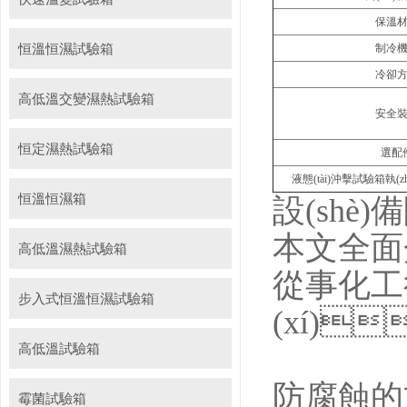
保溫
恒溫恒濕試驗箱
制冷
冷卻
高低溫交變濕熱試驗箱
安全
恒定濕熱試驗箱
選配
液態(tài)沖擊試驗箱執(zhí)
恒溫恒濕箱
設(shè)
本文全面介
高低溫濕熱試驗箱
從事化工行
步入式恒溫恒濕試驗箱
(xí)
高低溫試驗箱
防腐蝕的
霉菌試驗箱