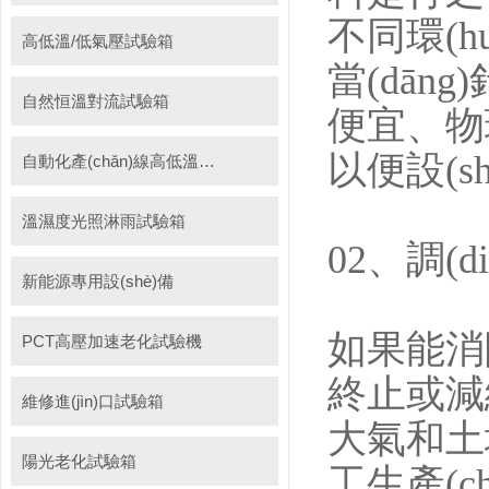
不同環(h
高低溫/低氣壓試驗箱
當(dān
自然恒溫對流試驗箱
便宜
以便設(sh
自動化產(chǎn)線高低溫試驗箱
溫濕度光照淋雨試驗箱
02、
新能源專用設(shè)備
如果能消除
PCT高壓加速老化試驗機
終止或減緩
維修進(jìn)口試驗箱
大氣和土
陽光老化試驗箱
工生產(