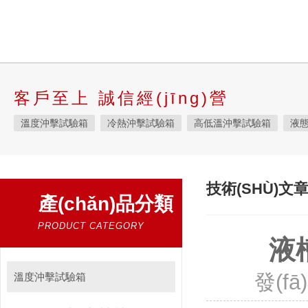
客戶至上 誠信經(jīng)營
溫度沖擊試驗箱
冷熱沖擊試驗箱
高低溫沖擊試驗箱
液態
快速溫變試驗箱
恒溫恒濕試驗箱
高低溫交變濕熱試驗箱
恒溫恒濕箱
高低溫濕熱試驗箱
步入式恒溫恒濕試驗箱
技術(SHÙ)文
產(chǎn)品分類
霉菌試驗箱
應(yīng)力篩選試驗箱
IPX9K淋雨箱
溫濕度
鹽霧試驗箱
老化試驗箱
工業(yè)高溫烤箱
耐氣候試驗箱
PRODUCT CATEGORY
液
自然恒溫對流試驗箱
自動化產(chǎn)線高低溫試驗箱
溫濕
新能源專用設(shè)備
PCT高壓加速老化試驗機
發(f
維修進(jìn
溫度沖擊試驗箱
陽光老化試驗箱
萬能材料試驗機
試驗機
絕緣裂化.特性評