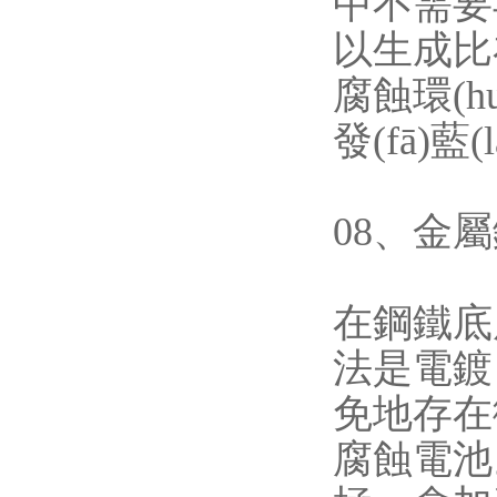
中不需要再
以生成比
腐蝕環(h
發(fā)藍
08
在鋼鐵底
法是電鍍
免地存在微
腐蝕電池