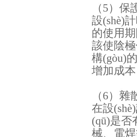
（5）保
設(shè)
的使用期限
該使陰極保
構(gòu
增加成本，
（6）雜
在設(sh
(qū)是
械