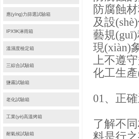
防腐蝕材
應(yīng)力篩選試驗箱
及設(shè)
IPX9K淋雨箱
藝規(guī)
現(xià
溫濕度檢定箱
上不遵守規(
三綜合試驗箱
化工生產(
鹽霧試驗箱
01、
老化試驗箱
工業(yè)高溫烤箱
了解不同
料是行之有
耐氣候試驗箱