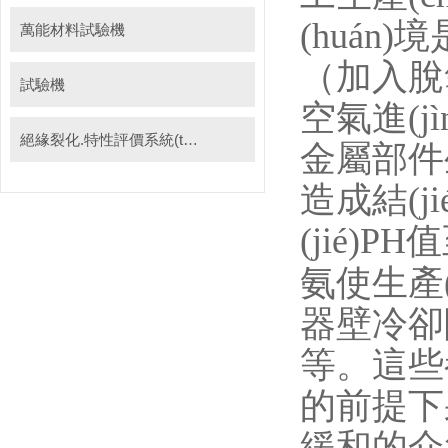
(huán)
萬能材料試驗機
（加入脫
試驗機
空氣進(
絕緣裂化.特性評價系統(tǒng)
金屬部件生
造成結(j
(jié)PH
氨使生產(c
器壁冷卻降溫
等。這
的前提下采
緩和的介質