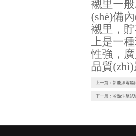
襯里一般
(shè)
襯里
上是一種
性強，廣用于
品質(zhì)
上一篇：
新能源電驅(q
下一篇：
冷熱沖擊試