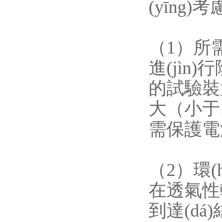
(yīng
（1）所
進(jìn
的試驗裝
大（小于1
需保護電流
（2）環(
在透氣性
到達(dá)