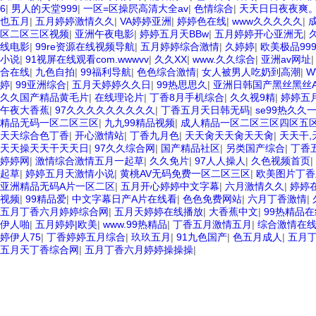
6
|
男人的天堂999
|
一区=区操屄高清大全av
|
色情综合
|
天天日日夜夜爽
也五月
|
五月婷婷激情久久
|
VA婷婷亚洲
|
婷婷色在线
|
www久久久久久
|
区二区三区视频
|
亚洲午夜电影
|
婷婷五月天BBw
|
五月婷婷开心亚洲无
|
线电影
|
99re资源在线视频导航
|
五月婷婷综合激情
|
久婷婷
|
欧美极品99
小说
|
91视屏在线观看com.wwwvv
|
久久XX
|
www.久久综合
|
亚洲av网址
合在线
|
九色自拍
|
99福利导航
|
色色综合激情
|
女人被男人吃奶到高潮
|
W
婷
|
99亚洲综合
|
五月天婷婷久久日
|
99热思思久
|
亚洲日韩国产黑丝黑丝A
久久国产精品黄毛片
|
在线理论片
|
丁香8月手机综合
|
久久视9精
|
婷婷五
午夜大香蕉
|
97久久久久久久久久久
|
丁香五月天日韩无码
|
se99热久久
精品无码一区二区三区
|
九九99精品视频
|
成人精品一区二区三区四区五
天天综合色丁香
|
开心激情站
|
丁香九月色
|
天天肏天天肏天天肏
|
天天干,
天天操天天干天天日
|
97久久综合网
|
国产精品社区
|
另类国产综合
|
丁香
婷婷网
|
激情综合激情五月一起草
|
久久免片
|
97人人操人
|
久色视频首页
|
起草
|
婷婷五月天激情小说
|
黄桃AV无码免费一区二区三区
|
欧美图片丁香
亚洲精品无码A片一区二区
|
五月开心婷婷中文字幕
|
六月激情久久
|
婷婷
视频
|
99精品爱
|
中文字幕日产A片在线看
|
色色免费网站
|
六月丁香激情
|
五月丁香六月婷婷综合网
|
五月天婷婷在线播放
|
大香蕉中文
|
99热精品
伊人啪
|
五月婷婷|欧美
|
www.99热精品
|
丁香五月激情五月
|
综合激情在
婷伊人75
|
丁香婷婷五月综合
|
玖玖五月
|
91九色国产
|
色五月成人
|
五月
五月天丁香综合网
|
五月丁香六月婷婷操操操
|