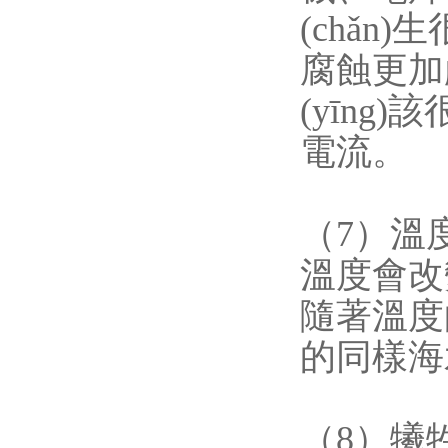
(chǎn
腐蝕更加嚴(
(yīng
電流。
（7）溫
溫度會改
隨著溫度的
的同樣海水
（8）犧