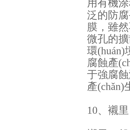
用有機涂料
泛的防腐手
膜，雖然
微孔的擴散
環(huán
腐蝕產(c
于強腐蝕
產(chǎn
10、襯里