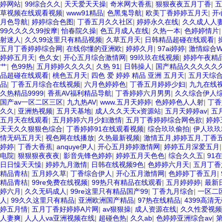
婷网站
|
99综合久久
|
天天爱天天操
|
奇米网大香蕉
|
狠狠夜夜五月丁香
|
五
草视频在线观看视频
|
www91精品
|
色黑鬼导航
|
欧美丁香婷婷五月天
|
开
月色导航
|
婷婷综合色图
|
丁香五月久久社区
|
婷婷永久在线
|
久久成人人
99久久久久99按摩
|
怡春院久操
|
色五月成人在线
|
久热一本
|
色婷婷情片
射迷人
|
久久99这里只有精品视频
|
久草五月天
|
日韩精品超碰在线观看
|
五月丁香婷婷综合网
|
在线你懂的亚洲欧
|
婷婷久月
|
97ai婷婷
|
激情綜合W
婷婷五月天
|
色久女
|
开心五月综合激情网
|
99玖玖在线视频
|
婷婷午夜精
艹
|
色99热
|
五月婷婷久久久久
|
久热 91
|
日韩操人
|
国产精品久久久久久
品超碰在线观看
|
桃色五月天
|
四色 爱 婷婷 精品 亚洲 五月天
|
五月天综
品
|
丁香五月综合在线视频
|
六月色婷婷色
|
丁香五月婷婷少妇
|
九九在线
久热精品9999
|
香蕉AV福利精品导航
|
丁香婷婷六月男男
|
久久综合伊人
国产av一区二区三区
|
九九热AV
|
www.五月天婷婷
|
色婷婷色人人射
|
丁香
久久
|
亚洲热视频
|
五月天基地
|
成人久久天天x资源站
|
五月天婷婷av
|
五
五月天在线观看
|
五月婷婷六月少妇激情
|
五月丁香婷婷综合网色欲
|
婷婷
天天久久狠狠色综合
|
丁香婷婷91在线观看视频
|
综合玖玖偷拍
|
伊人玖玖
情无码五月天
|
视色网在线播放
|
久热最新视频
|
激情五月,婷婷五月,丁香
婷婷
|
丁香大香蕉
|
anquye伊人
|
开心五月婷婷激情网
|
婷婷五月深爱五月
电院
|
狠狠狠夜夜夜
|
影音先锋色婷婷
|
婷婷五月天色色
|
综合久久五
|
91
日日懆天天懆
|
婷婷九月激情
|
日韩在线视频9色
|
色婷婷六月天
|
五月丁香
精品青桔
|
五月婷久草
|
丁香综合伊人
|
开心五月激情网
|
色婷婷丁香五月
|
精品青桔
|
99re免费在线视频
|
99热只有精品在线观看
|
五月婷婷婷
|
最新
婷六月
|
久久无码成人
|
99re这里只有精品国产99
|
丁香九月综合
|
一区二
人
|
99久久这里只有精品
|
亚洲欧洲国产精品
|
97热在线精品
|
4399高清
婷五月情
|
五月丁香好婷婷A片网
|
av狠狠操
|
成人资源在线
|
久久性爱视频
人妻爽
|
人人人va亚洲视频在线
|
超碰色热
|
久久ab
|
色婷婷亚洲综合av
|