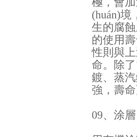
極，會加
(huán)
生的腐蝕產
的使用壽命
性則與上述
命。除
鍍、
強，壽命更
09、涂層