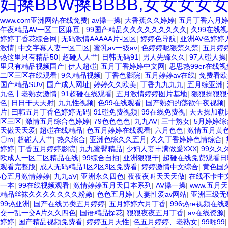
妇搡BBW搡BBBB,女女女女女
www.com亚洲网站在线免费
|
av操一操
|
大香蕉久久婷婷
|
五月丁香六月
午夜精品AV一区二区麻豆
|
99国产精品久久久久久久久久久
|
久99在线
婷婷丁香花综合网
|
无码激情AAAAA片-区区
|
婷婷色导航
|
亚洲AV色婷婷
激情
|
中文字幕人妻一区二区
|
蜜乳av一级av
|
色婷婷呢狠禁久禁
|
五月婷婷
热这里只有精品50
|
超碰人人艹
|
日韩无码91
|
男人先锋久久
|
97人碰人操
里只有精品视频国产
|
伊人超碰
|
五月丁香婷婷中文网
|
思思热99er在线视
二区三区在线观看
|
9久精品视频
|
丁香色影院
|
五月婷婷av在线
|
免费看欧
国产精品SUV
|
国产成人网址
|
婷婷久久欧美
|
丁香九九九九
|
五月综亚洲
|
九色丨老熟女激情
|
91超碰在线观看
|
五月激情婷婷图片基地
|
狠狠操狠狠
色
|
日日干天天射
|
九九性视频
|
色99在线观看
|
国产熟妇的荡欲午夜视频
|
片
|
曰韩五月丁香色婷婷无码
|
91碰免费视频
|
99在线免费视
|
天天操加勒
区三区
|
激情五月综合色婷婷
|
79色色色色
|
九九AV
|
三十熟女
|
5月婷婷综
天做天天爱
|
超碰在线精品
|
色五月婷婷在线观看
|
六月色色
|
激情五月黄
〇m
|
超碰人人艹
|
热久综合
|
亚洲色综久久五月
|
久久丁香婷婷色情综合
|
婷婷
|
丁香五月婷婷影院
|
九九蜜臀精品
|
少妇人妻丰满做爰XXX
|
99久久
欧成人一区二区精品在线
|
99综合自拍
|
亚洲狠狠干
|
超碰在线免费观看日
观看完整版
|
成人无码精品1区2区3区免费看
|
婷婷激情中文综合
|
黄色国
心五月激情婷婷
|
九九aV
|
亚洲永久四色
|
夜夜夜叫天天天做
|
在线不卡中
一本
|
99在线视频观看
|
激情婷婷五月天日本系列
|
AV操一操
|
www.五月
精品丝袜久久久久久久久粉嫩
|
色色五月婷
|
人妻性爱av网站
|
亚洲三级无
99热亚洲
|
国产在线另类五月婷婷
|
五月婷婷六月丁香
|
996热re视频在
交一乱一交A片久久四色
|
国语精品探花
|
狠狠夜夜五月丁香
|
av在线资源
|
婷婷
|
国产精品视频免费看
|
婷婷五月天性
|
色五月婷婷、老熟女
|
99啪99