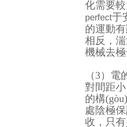
化需要較大
于
perfect
的運動有顯
相反
機械去極化作
（3）電
對間距小、結
的構(gòu)
處陰極保
收，只有