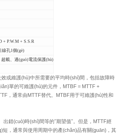
P.W.M + S.S.R
線孔1個(gè)
、超載、過(guò)電流保護(hù)
定義為，失效或維護(hù)中所需要的平均時(shí)間，包括故障時
(jiǎn)單的可維護(hù)的元件，MTBF = MTTF +
TTF，通常由MTTF替代。MTBF用于可維護(hù)性和
變量、出錯(cuò)時(shí)間等的"期望值"。但是，MTTF經
ng)短，通常與使用周期中的產(chǎn)品有關(guān)，其