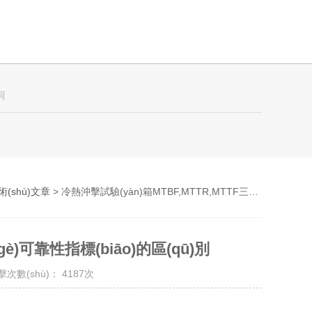
術(shù)文章
> 冷熱沖擊試驗(yàn)箱MTBF,MTTR,MTTF三個(gè)可靠性指標(biāo)的區(qū)別
gè)可靠性指標(biāo)的區(qū)別
)擊次數(shù)： 4187次