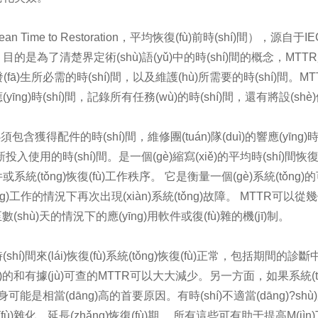
n Time to Restoration，平均恢復(fù)前時(shí)間），源自于
，目的是為了清楚界定術(shù)語(yǔ)中的時(shí)間的概念，MTT
發(fā)生所必需的時(shí)間，以及維護(hù)所需要的時(shí)間。
應(yīng)時(shí)間，記錄所有任務(wù)的時(shí)間，還有將設(s
須包含獲得配件的時(shí)間，維修團(tuán)隊(duì)的響應(yīng)
新投入使用的時(shí)間。是一個(gè)縮寫(xiě)的平均時(shí)間
系統(tǒng)恢復(fù)工作秩序。 它是衡量一個(gè)系統(tǒng)
ng)工作的情況下再次出現(xiàn)系統(tǒng)故障。 MTTR可以
至數(shù)天的情況下的應(yīng)用軟件或復(fù)雜的機(jī)制。
shí)間來(lái)恢復(fù)系統(tǒng)恢復(fù)正常，包括期
jiàn)的和有據(jù)可查的MTTR可以大大減少。另一方面，如果系統(tǒn
身可能是相當(dāng)高的首要原因。有時(shí)不適當(dāng)?shù)脑
fù)雜化，延長(zhǎng)恢復(fù)期。 所有這些可有助于提高M(j