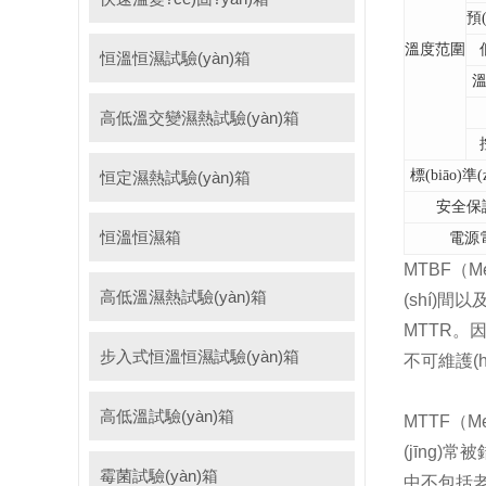
預
溫度范圍
恒溫恒濕試驗(yàn)箱
高低溫交變濕熱試驗(yàn)箱
標(biāo)準
恒定濕熱試驗(yàn)箱
安全保護
恒溫恒濕箱
電源
MTBF（Me
高低溫濕熱試驗(yàn)箱
(shí)間以
MTTR。因
步入式恒溫恒濕試驗(yàn)箱
不可維護(h
高低溫試驗(yàn)箱
MTTF（Me
(jīng)
霉菌試驗(yàn)箱
中不包括老化