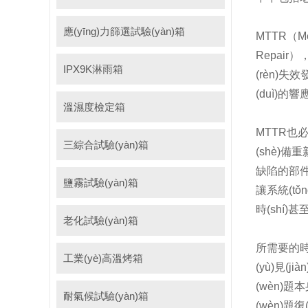
應(yīng)力篩選試驗(yàn)箱
MTTR（Mea
Repair）
IPX9K淋雨箱
(rèn)失效
(duì)的響
溫濕度檢定箱
MTTR也必
三綜合試驗(yàn)箱
(shè)備重
缺陷的部件或
鹽霧試驗(yàn)箱
讓系統(tǒ
時(shí)甚
老化試驗(yàn)箱
所需要的時(
工業(yè)高溫烤箱
(yù)見(
(wèn)題本
耐氣候試驗(yàn)箱
(wèn)題復(