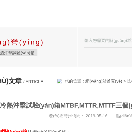
g)營(yíng)
溫沖擊試驗(yàn)箱
)箱
恒溫恒濕試驗(yàn)箱
恒溫恒濕箱
HÙ)文章
您的位置：
網(wǎng)站首頁(yè)
>
技
/ ARTICLE
高低溫試驗(yàn)箱
PX9K淋雨箱
溫濕度檢定箱
冷熱沖擊試驗(yàn)箱MTBF,MTTR,MTTF三個(
àn)箱
工業(yè)高溫烤箱
發(fā)布時(shí)間： 2019-05-16 點(diǎn
然恒溫對(duì)流試驗(yàn)箱
yàn)箱