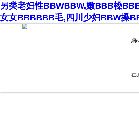
另类老妇性BBWBBW,嫩BBB槡BB
女女BBBBBB毛,四川少妇BBW搡B
網(
在