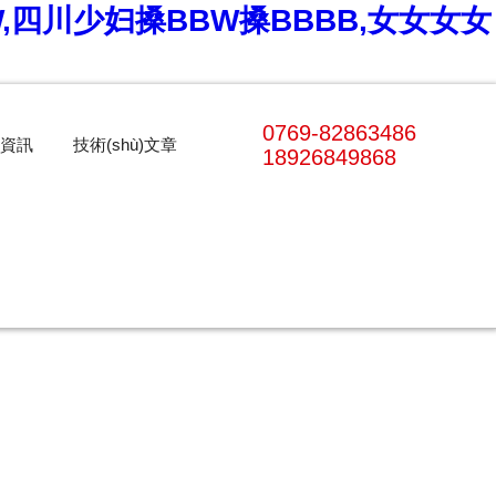
W,四川少妇搡BBW搡BBBB,女女女女
0769-82863486
資訊
技術(shù)文章
18926849868