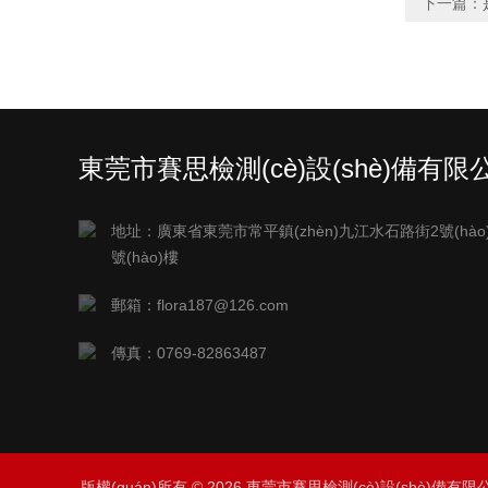
下一篇：
東莞市賽思檢測(cè)設(shè)備有限
司
地址：廣東省東莞市常平鎮(zhèn)九江水石路街2號(hào)
號(hào)樓
郵箱：flora187@126.com
傳真：0769-82863487
版權(quán)所有 © 2026 東莞市賽思檢測(cè)設(shè)備有限公司 