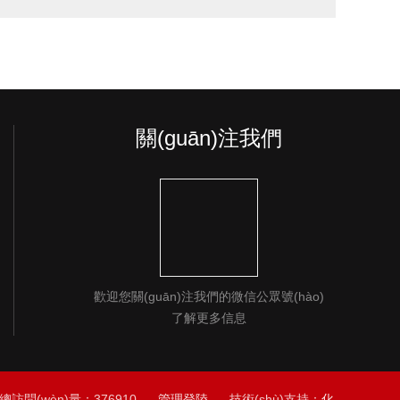
關(guān)注我們
歡迎您關(guān)注我們的微信公眾號(hào)
了解更多信息
訪問(wèn)量：376910
管理登陸
技術(shù)支持：
化