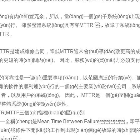
ng)有內(nèi)置冗余，所以，當(dāng)一個(gè)子系統(tǒng)出現(x
的運(yùn)行。 雖然整體系統(tǒng)具有零MTTR ，故障子系統
TTR 。
)MTTR是建成維修合同，降低MTTR通常會(huì)導(dǎo)致更高的成
的更短的時(shí)間內(nèi)。 因此，服務(wù)的買(mǎi)方必須支付
)的可靠性是一個(gè)重要事項(xiàng)，以范圍廣泛的行業(yè)
)雜的軟件的順利運(yùn)行的一個(gè)主要業(yè)務(wù)公司，系
)作者，以及用戶的系統(tǒng)。 因此， MTTR是一個(gè)至關
體系統(tǒng)的穩(wěn)定性。
TR,MTTF三個(gè)指標(biāo)的區(qū)別
——全稱(chēng)是Mean Time Between Failure，即
uán)境條件下開(kāi)始工作到出現(xiàn)個(gè)故障的時(sh
áng) 。