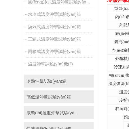
冷熱沖擊試
風(fēng)冷式溫度沖擊試驗(yàn)箱
新能源專(zhuān)用設(shè)備
型號(hào
水冷式溫度沖擊試驗(yàn)箱
內(nèi
維修進(jìn)口試驗(yàn)箱
陽(yáng)光老化試驗(yàn
外部
換氣式溫度沖擊試驗(yàn)箱
試驗(yàn)機(jī)
絕緣裂化.特性評(píng)價(jià)系統(tǒng)
結(jié)
三箱式溫度沖擊試驗(yàn)箱
氣門(mé
內(nèi)箱
兩箱式溫度沖擊試驗(yàn)箱
外箱材質(
溫度沖擊試驗(yàn)機(jī)
冷凍系統(
轉(zhuǎn)
冷熱沖擊試驗(yàn)箱
溫度恢復(fù)
溫度
高低溫沖擊試驗(yàn)箱
冷卻
駐留時(s
液態(tài)溫度沖擊試驗(yàn)箱
預
快速溫變?cè)囼?yàn)箱