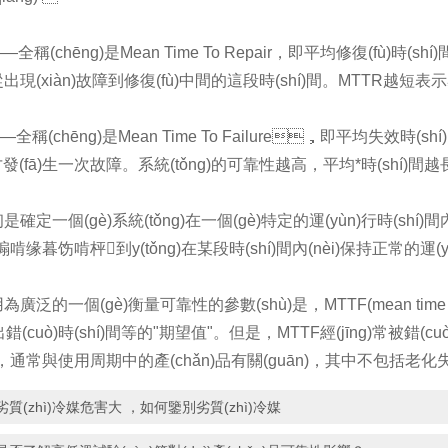
——全稱(chēng)是Mean Time To Repair，即平均修復(fù)時(shí
現(xiàn)故障到修復(fù)中間的這段時(shí)間。MTTR越短表示
——全稱(chēng)是Mean Time To Failure，即平均失效時(s
才發(fā)生一次故障。系統(tǒng)的可靠性越高，平均*時(shí)間越
確定一個(gè)系統(tǒng)在一個(gè)特定的運(yùn)行時(shí)間內(
?？煽啃缘暮饬啃枰到y(tǒng)在某段時(shí)間內(nèi)保持正常的運(
使用為廣泛的一個(gè)衡量可靠性的參數(shù)是，MTTF(mean time 
、出錯(cuò)時(shí)間等的"期望值"。但是，MTTF經(jīng)常被錯
)短，通常與使用周期中的產(chǎn)品有關(guān)，其中不包括老化失效
劣質(zhì)冷媒危害大 ，如何鑒別劣質(zhì)冷媒