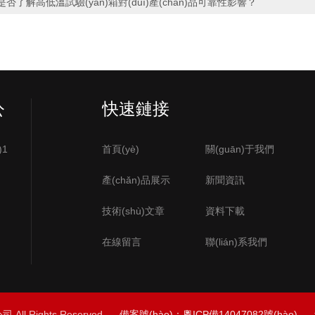
是否了解高低溫試驗(yàn)箱對(duì)產(chǎn)品可靠性影響？
公
快速鏈接
1
首頁(yè)
關(guān)于我們
產(chǎn)品展示
新聞資訊
技術(shù)文章
資料下載
在線留言
聯(lián)系我們
All Rights Reserved
備案號(hào)：粵ICP備14047082號(hào)
總