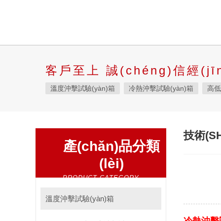
客戶至上 誠(chéng)信經(jīn
溫度沖擊試驗(yàn)箱
冷熱沖擊試驗(yàn)箱
高低
液態(tài)溫度沖擊試驗(yàn)箱
快速溫變?cè)囼?yàn
高低溫交變濕熱試驗(yàn)箱
恒定濕熱試驗(yàn)箱
技術(S
產(chǎn)品分類
高低溫濕熱試驗(yàn)箱
步入式恒溫恒濕試驗(yàn)箱
(lèi)
霉菌試驗(yàn)箱
應(yīng)力篩選試驗(yàn)箱
I
PRODUCT CATEGORY
三綜合試驗(yàn)箱
鹽霧試驗(yàn)箱
老化試驗(y
耐氣候試驗(yàn)箱
高低溫/低氣壓試驗(yàn)箱
自
溫度沖擊試驗(yàn)箱
自動(dòng)化產(chǎn)線高低溫試驗(yàn)箱
溫濕度光照淋雨試驗(