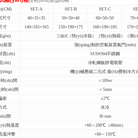
驗(yàn)箱
技術(shù)規(guī)格
：
PCT高壓加速老化試驗(yàn)機(jī)
)(CM)
SET-A
SET-B
SET-C
SE
)部尺寸
40
×35×35
50
×50×40
60
×50×50
70
×
)箱
萬(wàn)能材料試驗(yàn)機(jī)
尺寸
140
×165×165
150
×190×175
160
×190×185
170
×2
構(gòu)
預(yù)冷箱）（預(yù)熱箱）（測(c
三
箱
式（
n)裝置
強(qiáng)制的空氣裝置氣門(mén)
材質(zhì)
SUS#304
不銹鋼
zhì)
冷軋鋼板靜電噴塑
tǒng)
機(jī)械壓縮二元式 復(fù)疊制冷方
換時(shí)間
＜10Sec
時(shí)間
＜5min
偏差
±2℃
方式
水冷
hí)間
30 min
(yù)熱溫度
+60
～200℃（40min）
高溫沖擊
+60
～150℃