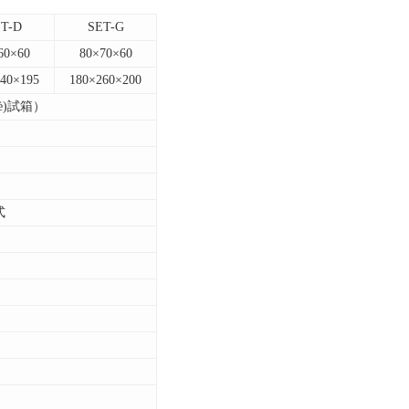
T-D
SET-G
60×60
80
×70×60
40×195
180
×260×200
è)試箱）
式