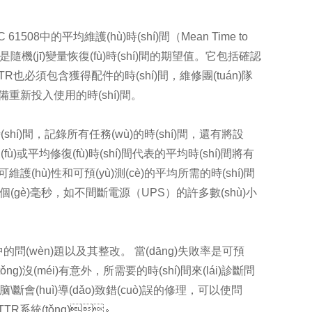
IEC 61508中的平均維護(hù)時(shí)間（Mean Time to
R是隨機(jī)變量恢復(fù)時(shí)間的期望值。它包括確認
MTTR也必須包含獲得配件的時(shí)間，維修團(tuán)隊
hè)備重新投入使用的時(shí)間。
時(shí)間，記錄所有任務(wù)的時(shí)間，還有將設
恢復(fù)或平均修復(fù)時(shí)間代表的平均時(shí)間將有
的可維護(hù)性和可預(yù)測(cè)的平均所需的時(shí)間
從幾個(gè)毫秒，如不間斷電源（UPS）的許多數(shù)小
間的診斷中的問(wèn)題以及其整改。 當(dāng)失敗率是可預
g)沒(méi)有意外，所需要的時(shí)間來(lái)診斷問
\斷會(huì)導(dǎo)致錯(cuò)誤的修理，可以使問
ìn)TTR系統(tǒng)。