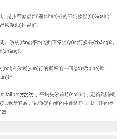
)間。是指可修復(fù)產(chǎn)品的平均修復(fù)時(shí)
易恢復(fù)性越好。
hí)間。系統(tǒng)平均能夠正常運(yùn)行多長(zhǎng)時
長(zhǎng)。
nèi)有效運(yùn)行的概率的一個(gè)標(biāo)準
yùn)行。
to failure，平均失效前時(shí)間)，定義為隨機
(cuò)誤地理解為，"能保證的短的生命周期"。MTTF的長
。