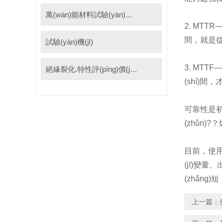
萬(wàn)能材料試驗(yàn)機(jī)
2. MTTR
間，就是從出
試驗(yàn)機(jī)
3. MTTF
絕緣裂化.特性評(píng)價(jià)系統(tǒng)
(shí)間，
可靠性是初是
(zhǔn)
目前，
(jī)變量
(zhǎng
上一篇：