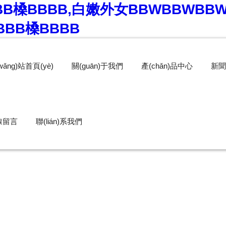
BB槡BBBB,白嫩外女BBWBBWBB
BBB槡BBBB
wǎng)站首頁(yè)
關(guān)于我們
產(chǎn)品中心
新聞
線留言
聯(lián)系我們