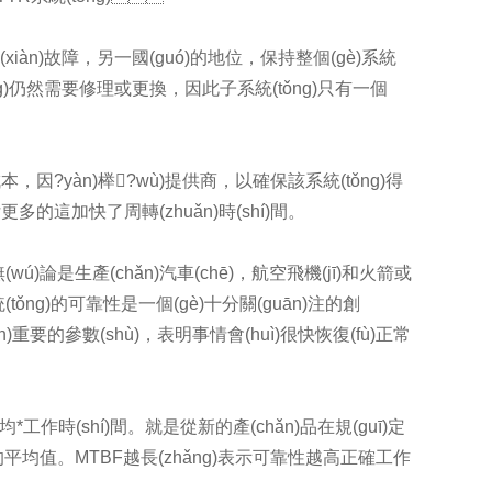
iàn)故障，另一國(guó)的地位，保持整個(gè)系統
(tǒng)仍然需要修理或更換，因此子系統(tǒng)只有一個
本，因?yàn)榉?wù)提供商，以確保該系統(tǒng)得
更多的這加快了周轉(zhuǎn)時(shí)間。
。無(wú)論是生產(chǎn)汽車(chē)，航空飛機(jī)和火箭或
統(tǒng)的可靠性是一個(gè)十分關(guān)注的創
(guān)重要的參數(shù)，表明事情會(huì)很快恢復(fù)正常
平均*工作時(shí)間。就是從新的產(chǎn)品在規(guī)定
í)間的平均值。MTBF越長(zhǎng)表示可靠性越高正確工作