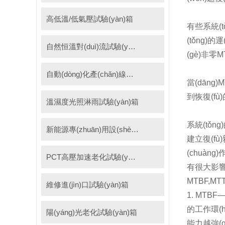
高低溫/低氣壓試驗(yàn)箱
有些系統(tǒ
(tǒng)
自然恒溫對(duì)流試驗(yàn)箱
(gè)非零M
自動(dòng)化產(chǎn)線高低溫試驗(yàn)箱
當(dāng
到恢復(fù)
溫濕度光照淋雨試驗(yàn)箱
系統(tǒng
新能源專(zhuān)用設(shè)備
建立復(fù
(chuàng
PCT高壓加速老化試驗(yàn)機(jī)
有很大影響整
MTBF,MT
維修進(jìn)口試驗(yàn)箱
1. MTBF
的工作環(h
陽(yáng)光老化試驗(yàn)箱
能力越強(qi