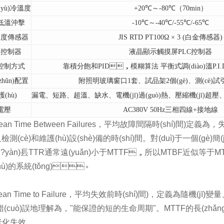
(yù)冷溫度
+20
℃～-80℃（70min）
低溫沖擊
-10
℃～-40℃/-55℃/-65℃
溫度傳感器
JIS RTD PT100
Ω × 3 (白金傳感器)
控制器
液晶顯示觸摸屏PLC控制器
控制方式
靠積分飽和PID，模糊算法 平衡式調(diào)溫P.I.D + 
(zhǔn)配置
附照明玻璃窗口1套、試品架2個(gè)、測(cè)試引
(hù)
漏電、短路、超溫、缺水、電機(jī)過(guò)熱、壓縮機(jī)超壓
電壓
AC380V 50Hz
三相四線+接地線
an Time Between Failures，平均故障間隔時(shí)間)
及檢測(cè)和維護(hù)設(shè)備的時(shí)間。對(duì)于一個(gè)簡
?yàn)镸TTR通常遠(yuǎn)小于MTTF，所以MTBF近似等于M
ù)的系統(tǒng)。
an Time to Failure，平均失效前時(shí)間)，定義為隨機(jī)
常被錯(cuò)誤地理解為，"能保證的短的生命周期"。MTTF的長(zhǎ
失效。